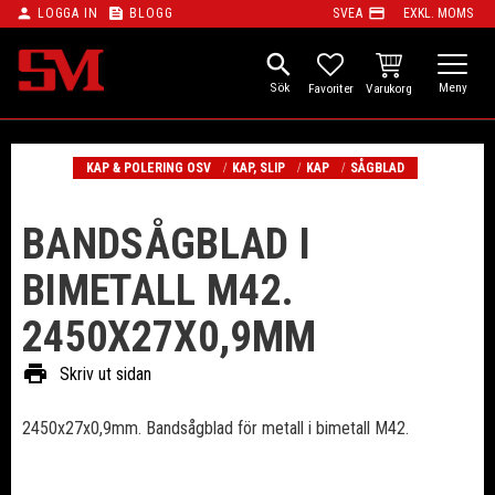
person
feed
payment
LOGGA IN
BLOGG
SVEA
EXKL. MOMS
Meny
search
KUNDVAGN
FAVORITER
KAP & POLERING OSV
KAP, SLIP
KAP
SÅGBLAD
BANDSÅGBLAD I
BIMETALL M42.
2450X27X0,9MM
print
Skriv ut sidan
2450x27x0,9mm. Bandsågblad för metall i bimetall M42.