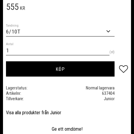
555
KR
Tandning
Antal
st
Lägg till
KÖP
Lagerstatus
Normal lagervara
Artikelnr
637404
Tillverkare
Junior
Visa alla produkter från Junior
Ge ett omdöme!