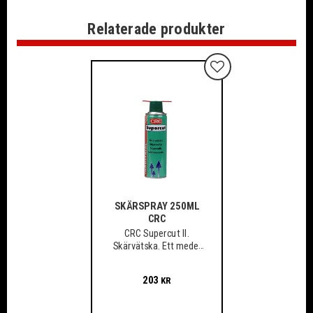
Relaterade produkter
Lägg till i favoriter
SKÄRSPRAY 250ML
CRC
CRC Supercut II.
Skärvätska. Ett medel
som spar verktyg och
material
203
KR