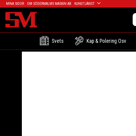
MINA SIDOR
OM SÖDERMALMS MASKIN AB
KUNDTJÄNST
Svets
Kap & Polering Osv