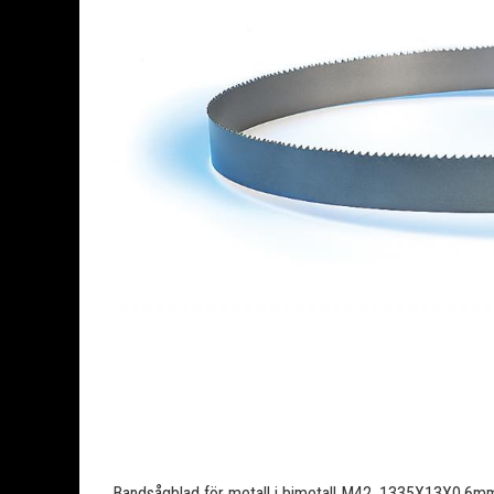
Bandsågblad för metall i bimetall M42. 1335X13X0.6mm.