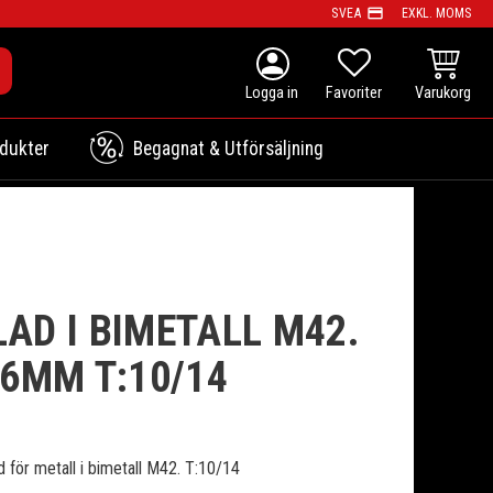
payment
SVEA
EXKL. MOMS
person
KUNDVAG
FAVORITER
dukter
Begagnat & Utförsäljning
AD I BIMETALL M42.
6MM T:10/14
ör metall i bimetall M42. T:10/14