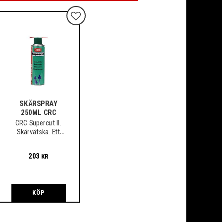
Lägg till i favoriter
SKÄRSPRAY
250ML CRC
CRC Supercut II.
Skärvätska. Ett
medel som spar
verktyg och material
203
KR
KÖP