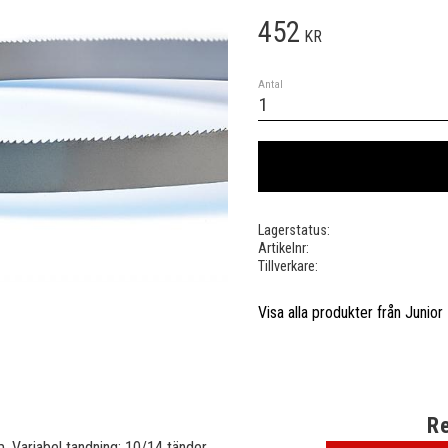
452
KR
Antal
Lagerstatus
Artikelnr
Tillverkare
Visa alla produkter från Junior
Re
 Variabel tandning: 10/14 tänder