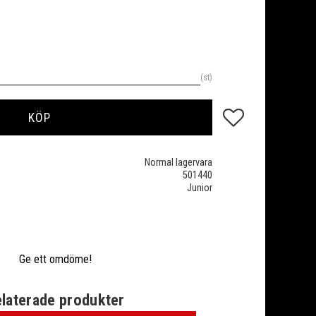
st
Lägg till i favoriter
KÖP
Normal lagervara
501440
Junior
Ge ett omdöme!
laterade produkter