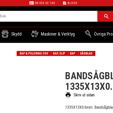
contact_phone
feed
08-556 02 160
BLOGG
Skydd
Maskiner & Verktyg
Övriga Pro
KAP & POLERING OSV
KAP, SLIP
KAP
SÅGBLAD
BANDSÅGBL
1335X13X0.
print
Skriv ut sidan
1335X13X0.6mm. Bandsågblad f