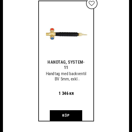
Lägg till i favoriter
HANDTAG, SYSTEM-
11
Handtag med backventil
BV 5mm, exkl
bygelkoppling.
1 346
KR
KÖP