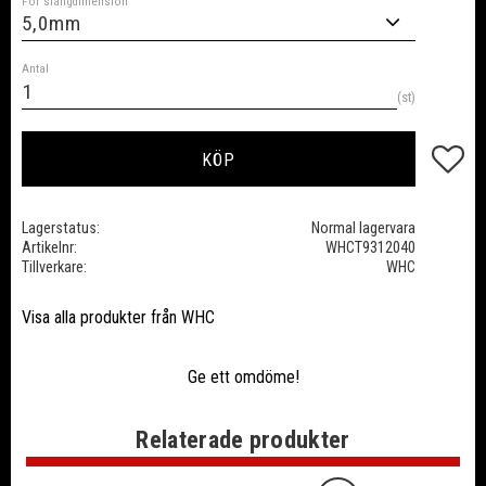
För slangdimension
Antal
st
Lägg till
KÖP
Lagerstatus
Normal lagervara
Artikelnr
WHCT9312040
Tillverkare
WHC
Visa alla produkter från WHC
Ge ett omdöme!
Relaterade produkter