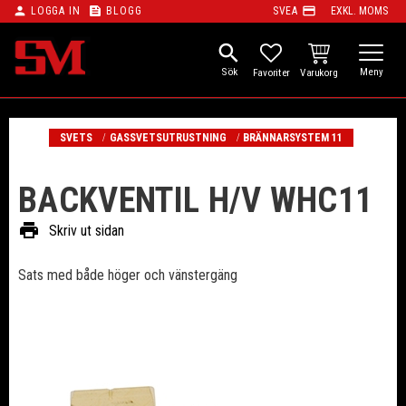
person
feed
payment
LOGGA IN
BLOGG
SVEA
EXKL. MOMS
Meny
search
KUNDVAGN
FAVORITER
SVETS
GASSVETSUTRUSTNING
BRÄNNARSYSTEM 11
BACKVENTIL H/V WHC11
print
Skriv ut sidan
Sats med både höger och vänstergäng