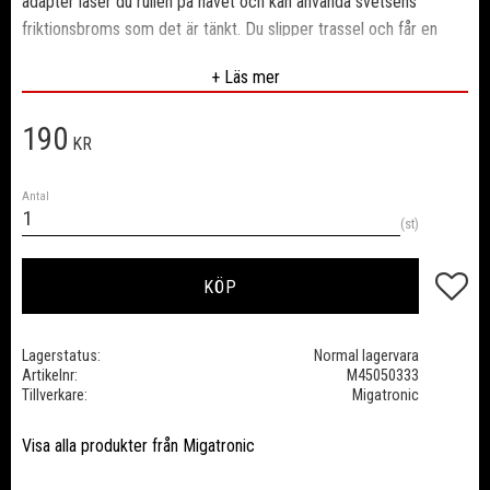
adapter låser du rullen på navet och kan använda svetsens
friktionsbroms som det är tänkt. Du slipper trassel och får en
bättre frammatning av tråden.
+ Läs mer
190
KR
Antal
st
Lägg till
KÖP
Lagerstatus
Normal lagervara
Artikelnr
M45050333
Tillverkare
Migatronic
Visa alla produkter från Migatronic