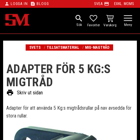
person
feed
payment
LOGGA IN
BLOGG
SVEA
EXKL. MOMS
Meny
search
KUNDVAGN
FAVORITER
SVETS
TILLSATSMATERIAL
MIG-MAGTRÅD
ADAPTER FÖR 5 KG:S
MIGTRÅD
print
Skriv ut sidan
Adapter för att använda 5 Kg:s migtrådsrullar på nav avsedda för
stora rullar.