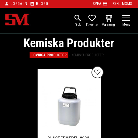
person
feed
payment
LOGGA IN
BLOGG
SVEA
EXKL. MOMS
Meny
search
KUNDVAGN
FAVORITER
Kemiska Produkter
ÖVRIGA PRODUKTER
KEMISKA PRODUKTER
Lägg till i favoriter