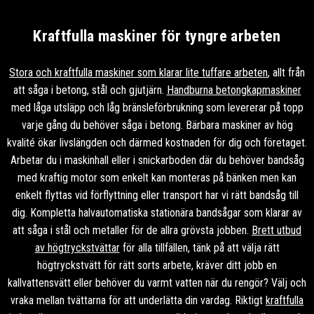
Kraftfulla maskiner för tyngre arbeten
Stora och kraftfulla maskiner som klarar lite tuffare arbeten
, allt från
att såga i betong, stål och gjutjärn.
Handburna betongkapmaskiner
med låga utsläpp och låg bränsleförbrukning som levererar på topp
varje gång du behöver såga i betong. Bärbara maskiner av hög
kvalité ökar livslängden och därmed kostnaden för dig och företaget.
Arbetar du i maskinhall eller i snickarboden där du behöver bandsåg
med kraftig motor som enkelt kan monteras på bänken men kan
enkelt flyttas vid förflyttning eller transport har vi rätt bandsåg till
dig. Kompletta halvautomatiska stationära bandsågar som klarar av
att såga i stål och metaller för de allra grövsta jobben.
Brett utbud
av högtryckstvättar
för alla tillfällen, tänk på att välja rätt
högtryckstvätt för rätt sorts arbete, kräver ditt jobb en
kallvattensvätt eller behöver du varmt vatten när du rengör? Välj och
vraka mellan tvättarna för att underlätta din vardag. Riktigt
kraftfulla