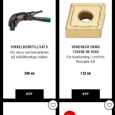
VINKELBORRTILLSATS
VÄNDSKÄR CNMG
120408 VA 9040
För skruv och borrarbeten
på svåråtkomliga ställen
För bearbetning i rostfritt
Nosradie 0,8
380
132
KR
KR
KÖP
KÖP
Lägg till i favoriter
Lägg