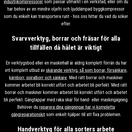
industrikompressorer
som passar utmärkt i en verkstad, eller om du
har behov av en mindre oljefri och ljuddämpad byggkompressor
som du enkelt kan transportera runt - hos oss hittar du vad du söker
efter.
Svarvverktyg, borrar och fräsar för alla
tillfällen då hålet är viktigt
En verktygsbod eller en maskinhall är aldrig komplett förrän du har
ett komplett utbud av
skärande verktyg, så som borrar, försänkare,
kärnborr, spiralborr och sänkare
. Med rätt borrar och maskiner
kommer arbetet bli korrekt utfört och arbetet bli perfekt. Med rätt
borrar och maskiner kommer arbetet bli korrekt utfört och arbetet
bli perfekt. Gängtappar med raka skär för hand- eller maskingägning.
Behöver du
reparera dina gängningar har vi kompletta
gängreparationskit
som enkelt hjälper till att fixa problemen.
Handverktyg för alla sorters arbete