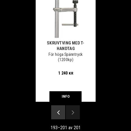
SKRUVTVING MED T-
HANDTAG
För höga Spänntryck
(1200kp)
1 240
KR
INFO
193–
201
av
201