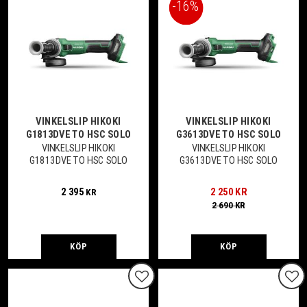
16
%
VINKELSLIP HIKOKI
VINKELSLIP HIKOKI
G1813DVE TO HSC SOLO
G3613DVE TO HSC SOLO
VINKELSLIP HIKOKI
VINKELSLIP HIKOKI
G1813DVE TO HSC SOLO
G3613DVE TO HSC SOLO
2 395
2 250
KR
KR
2 690
KR
KÖP
KÖP
Lägg till i favoriter
Lägg