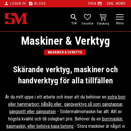
person
feed
payment
LOGGA IN
BLOGG
SVEA
EXKL. MOMS
Meny
search
KUNDVAGN
FAVORITER
Maskiner & Verktyg
MASKINER & VERKTYG
Skärande verktyg, maskiner och
handverktyg för alla tillfällen
Är du mitt uppe i ett arbete och inser att du behöver en
extra borr
eller hammarborr, hålsåg eller gängverktyg så som gängtappar,
gängsnitt eller gängsatser
- Södermalmsmaskin har allt. Allt av
högsta kvalité och till oslagbart pris. Behöver du en
borrmaskin,
kapmaskin, eller behöva kapa betong
- Stora maskiner är något vi