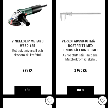
VINKELSLIP METABO
VERKSTADSSKJUTMÅTT
W850-125
ROSTFRITT MED
FININSTÄLLNING LIMIT
Robust, universell och
ekonomisk: kraftfull
Av rostfritt stål. Härdade.
vinkelslipmaskin för alla
Mattförkromad skala.
användningsområden
Avsats på skänklarna för
invändig mätning.
995
2 080
KR
KR
KÖP
INFO
Lägg till i favoriter
Lägg