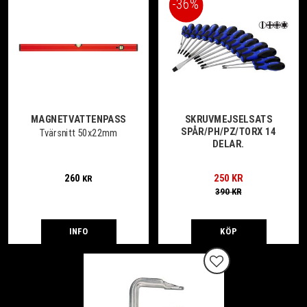
36
%
MAGNETVATTENPASS
SKRUVMEJSELSATS
SPÅR/PH/PZ/TORX 14
Tvärsnitt 50x22mm
DELAR.
260
250
KR
KR
390
KR
INFO
KÖP
Lägg till i favoriter