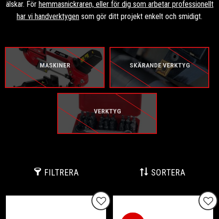
älskar. För
hemmasnickraren, eller för dig som arbetar professionellt
har vi handverktygen
som gör ditt projekt enkelt och smidigt.
MASKINER
SKÄRANDE VERKTYG
VERKTYG
FILTRERA
SORTERA
Lägg till i favoriter
Lägg